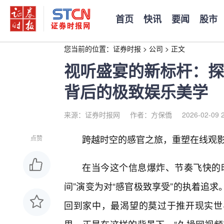
首页
快讯
要闻
股市
您当前的位置：
证券时报
>
公司
>
正文
视听盛宴的新标杆：探
背后的极致娱乐美学
来源：证券时报网
作者：方保僑
2026-02-09 
跨越时空的感官之旅，重塑在线观
点赞
在当今这个信息爆炸、节奏飞快的时
间”演变为对“感官极致享受”的执着追
回到家中，最渴望的莫过于推开现实世