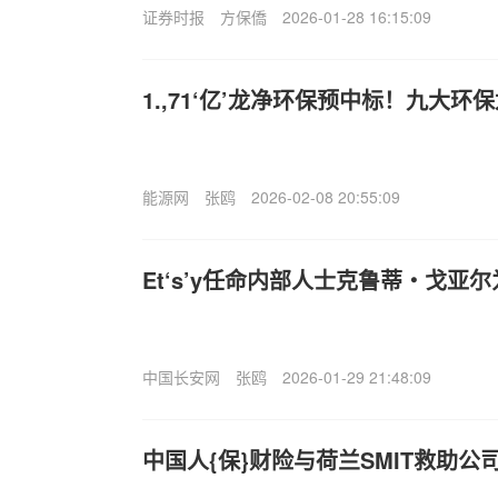
证券时报
方保僑
2026-01-28 16:15:09
1.,71‘亿’龙净环保预中标！九大环
能源网
张鸥
2026-02-08 20:55:09
Et‘s’y任命内部人士克鲁蒂・戈亚
中国长安网
张鸥
2026-01-29 21:48:09
中国人{保}财险与荷兰SMIT救助