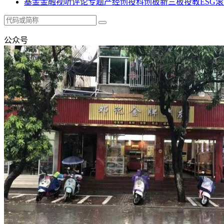
基金
金融
视听
评论
专题
产经
创投
科创板
新三板
投教
ESG
滚
公众号