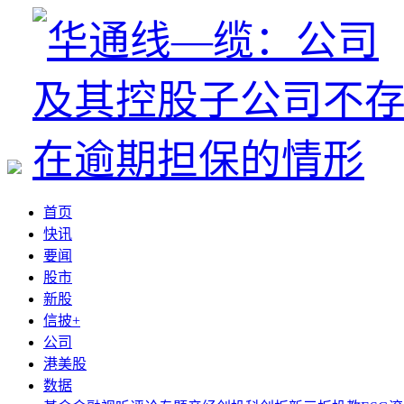
首页
快讯
要闻
股市
新股
信披+
公司
港美股
数据